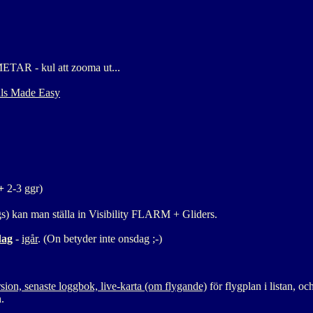
R - kul att zooma ut...
als Made Easy
+
2-3 ggr)
s) kan man ställa in Visibility FLARM + Gliders.
dag
-
igår
. (On betyder inte onsdag ;-)
on, senaste loggbok, live-karta (om flygande)
för flygplan i listan, 
.