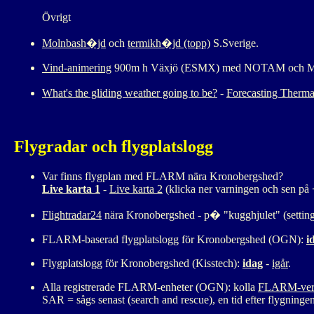
Övrigt
Molnbash�jd
och
termikh�jd (topp)
S.Sverige.
Vind-animering
900m h Växjö (ESMX) med NOTAM och META
What's the gliding weather going to be?
-
Forecasting Therm
Flygradar och flygplatslogg
Var finns flygplan med FLARM nära Kronobergshed?
Live karta 1
-
Live karta 2
(klicka ner varningen och sen på
Flightradar24
nära Kronobergshed - p� "kugghjulet" (setting
FLARM-baserad flygplatslogg för Kronobergshed (OGN):
i
Flygplatslogg för Kronobergshed (Kisstech):
idag
-
igår
.
Alla registrerade FLARM-enheter (OGN): kolla
FLARM-versi
SAR = sågs senast (search and rescue), en tid efter flygningen