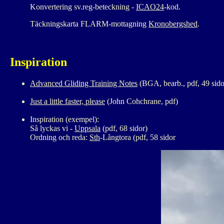
Konvertering sv.reg-beteckning -
ICAO24
-kod.
Täckningskarta FLARM-mottagning
Kronobergshed
.
Inspiration
Advanced Gliding Training Notes
(BGA, bearb., pdf, 49 sido
Just a little faster, please
(John Cohchrane, pdf)
Inspiration (exempel):
Så lyckas vi -
Uppsala
(pdf, 68 sidor)
Ordning och reda:
Sth
-Långtora (pdf, 58 sidor