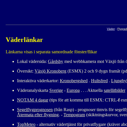
Väder
-
Flygrad
Väderlänkar
Länkarna visas i separata samordnade fönster/flikar
Lokal vädersida:
Gårdsby
med webbkamera mot Växjö från ö
Översikt:
Växjö Kronoberg
(ESMX) 2 och 9 dygn framåt (pdf
Interaktiva väderkartor:
Kronobergshed
.
Hultsfred
.
Ljungby
Väderanalyskarta
Sverige
-
Europa
. . . Aktuella
satellitbilder
NOTAM 4 dagar
(tips för att komma till ESMX: CTRL-
f
esm
Segelflygprognosen
(från Rasp) - prognoser timvis för segelf
Återmata efter flygning
. -
Tempogram
(skiktningskurvor, sven
TopMeteo
- alternativ vädertjänst för privatflygare (kräver 