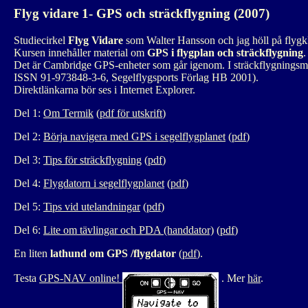
Flyg vidare 1- GPS och sträckflygning (2007)
Studiecirkel
Flyg Vidare
som Walter Hansson och jag höll på flyg
Kursen innehåller material om
GPS i flygplan och sträckflygning
.
Det är Cambridge GPS-enheter som går igenom. I sträckflygningsmate
ISSN 91-973848-3-6, Segelflygsports Förlag HB 2001).
Direktlänkarna bör ses i Internet Explorer.
Del 1:
Om Termik
(
pdf för utskrift
)
Del 2:
Börja navigera med GPS i segelflygplanet
(
pdf
)
Del 3:
Tips för sträckflygning
(
pdf
)
Del 4:
Flygdatorn i segelflygplanet
(
pdf
)
Del 5:
Tips vid utelandningar
(
pdf
)
Del 6:
Lite om tävlingar och PDA (handdator)
(
pdf
)
En liten
lathund om GPS /flygdator
(
pdf
).
Testa
GPS-NAV online!
. Mer
här
.