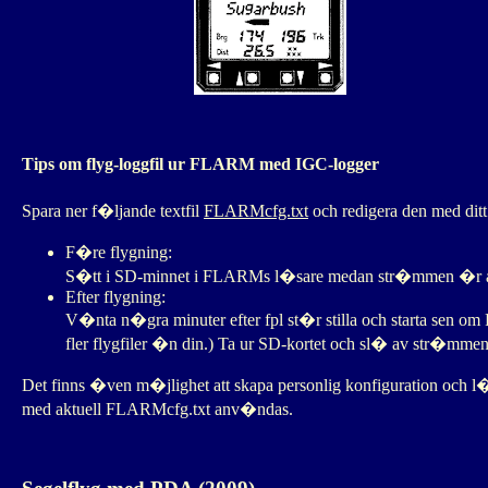
Tips om flyg-loggfil ur FLARM med IGC-logger
Spara ner f�ljande textfil
FLARMcfg.txt
och redigera den med ditt 
F�re flygning:
S�tt i SD-minnet i FLARMs l�sare medan str�mmen �r av
Efter flygning:
V�nta n�gra minuter efter fpl st�r stilla och starta sen om
fler flygfiler �n din.) Ta ur SD-kortet och sl� av str�mmen
Det finns �ven m�jlighet att skapa personlig konfiguration och
med aktuell FLARMcfg.txt anv�ndas.