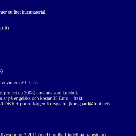
er ett litet kursmaterial.
krift
)
3)
 vi vintern 2011-12.
airproject.eu 2008) används som kursbok
 är på engelska och kostar 35 Euro + frakt.
250 DKR + porto, Jørgen Korsgaard, jkorsgaard@foni.net).
lflygsport nr 3 2011 (med Gunilla Lindell på framsidan)