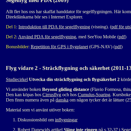
Segelflyg med PDA (2009)
Allt fler hos oss har skaffat handdator för segelflygningen. Här komm
Direktlänkarna bör ses i Internet Explorer.
Del 1
:
Introduktion till PDA för segelflygning
(visning). (
pdf för uts
Del 2
:
Använd PDA för segelflygning
, med SeeYou Mobile (
pdf
)
Bonusbilder
:
Repetition för GPS i flygplanet
(GPS-NAV) (
pdf
)
Flyg vidare 2 - Sträckflygning och säkerhet (2011-1
Studiecirkel
Utvecka din sträckflygning och flygsäkerhet 2
körde
Vi använder boken
Beyond gliding distance
(Flavio Formosa, thin
Den kan köpas hos
Cirrusflyg
och hos
Cumulus-Soaring
. Kursboken
Den finns numera även på
danska
om någon tycker det är lättare (
Material som vi använt utöver boken:
Diskussionsbild om
inflygningar
Robert Danewids artikel
Släng inte ringen
på s.32-37 i Sege