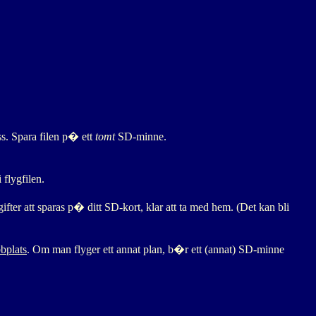
ss. Spara filen p� ett
tomt
SD-minne.
lygfilen.
r att sparas p� ditt SD-kort, klar att ta med hem. (Det kan bli
bplats
. Om man flyger ett annat plan, b�r ett (annat) SD-minne