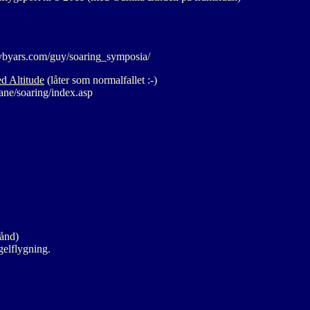
sybyars.com/guy/soaring_symposia/
d Altitude
(låter som normalfallet :-)
rane/soaring/index.asp
tånd)
elflygning.