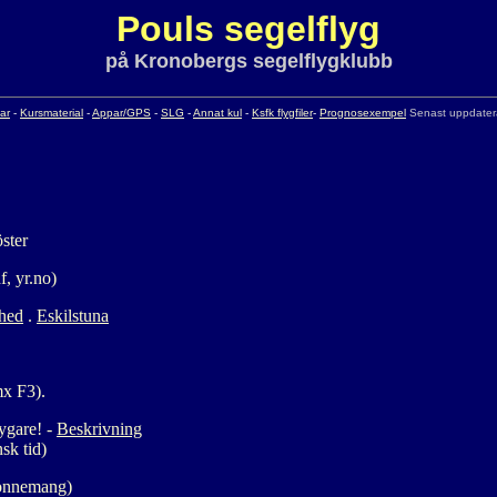
Pouls segelflyg
på Kronobergs segelflygklubb
ar
-
Kursmaterial
-
Appar/GPS
-
SLG
-
Annat kul
-
Ksfk flygfiler
-
Prognosexempel
Senast uppdater
ster
, yr.no)
hed
.
Eskilstuna
x F3).
lygare! -
Beskrivning
sk tid)
abonnemang)