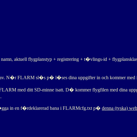
namn, aktuell flygplanstyp + registrering + t�vlings-id + flygplanskla
. N�r FLARM sl�s p� l�ses dina uppgifter in och kommer med i f
 FLARM med ditt SD-minne isatt. D� kommer flygfilen med dina uppgifte
.
 l�gga in en f�rdeklarerad bana i FLARMcfg.txt p�
denna (tyska) web