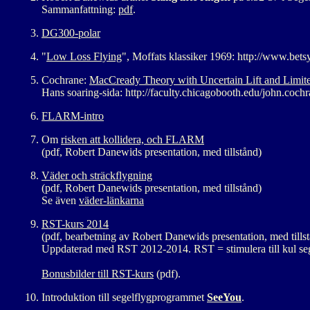
Sammanfattning:
pdf
.
DG300-polar
"
Low Loss Flying
", Moffats klassiker 1969: http://www.bet
Cochrane:
MacCready Theory with Uncertain Lift and Limite
Hans soaring-sida: http://faculty.chicagobooth.edu/john.coch
FLARM-intro
Om
risken att kollidera, och FLARM
(pdf, Robert Danewids presentation, med tillstånd)
Väder och sträckflygning
(pdf, Robert Danewids presentation, med tillstånd)
Se även
väder-länkarna
RST-kurs 2014
(pdf, bearbetning av Robert Danewids presentation, med tills
Uppdaterad med RST 2012-2014. RST = stimulera till kul seg
Bonusbilder till RST-kurs
(pdf).
Introduktion till segelflygprogrammet
SeeYou
.